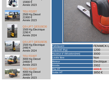
15900 €
Année 2023
TEU FD25T
2500 Kg Diesel
21900 €
Année 2023
QS-LIFT QES15E30
1500 Kg Electrique
2290 €
Année 2024
QS-LIFT QES15E35
1500 Kg Electrique
FENWICK 
Fabriquant
2490 €
1200
Capacité (Kg)
Année 2024
3000
Hauteur d' élévation(mm)
TEU FD30T
Non
Levée libre
3000 Kg Diesel
Electrique
Moteur
24900 €
Année 2023
2002
Année
TEU FD40T
Prix HT
4300 €
4000 Kg Diesel
3850 €
Solde HT
26900 €
Année 2023