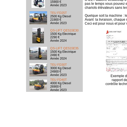
15900 €
pas le temps vous pouvez e
Année 2023
chariots élévateurs sans les 
TEU FD25T
Quelque soit la machine : le
2500 Kg Diesel
Avant la livraison, chaque 
21900 €
Année 2023
Ceci est pour nous et pour v
QS-LIFT QES15E30
1500 Kg Electrique
2290 €
Année 2024
QS-LIFT QES15E35
1500 Kg Electrique
2490 €
Année 2024
TEU FD30T
3000 Kg Diesel
24900 €
Année 2023
Exemple d
TEU FD40T
rapport d
4000 Kg Diesel
contrôle tech
26900 €
Année 2023