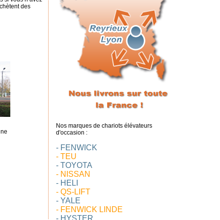
achètent des
Nos marques de chariots élévateurs
une
d'occasion :
- FENWICK
- TEU
- TOYOTA
- NISSAN
- HELI
- QS-LIFT
- YALE
- FENWICK LINDE
- HYSTER