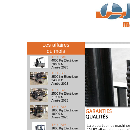
Les affaires
du mois
TEU FB40
4000 Kg Electrique
29800 €
Année 2023
TEU FB35
3500 Kg Electrique
24900 €
Année 2023
TEU FB25
2500 Kg Electrique
21900 €
Année 2023
TEU FB18
1800 Kg Electrique
18900 €
Année 2023
TEU FB16
La plupart de nos machines 
1600 Kg Electrique
JALET attache beaucoup d’i